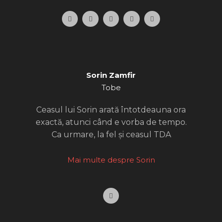
F
I
Y
S
W
a
n
o
p
o
c
s
u
o
r
e
t
t
t
d
b
a
u
i
P
o
g
b
f
r
o
r
e
y
e
k
a
s
m
s
Sorin Zamfir
Tobe
Ceasul lui Sorin arată întotdeauna ora
exactă, atunci când e vorba de tempo.
Ca urmare, la fel și ceasul TDA
Mai multe despre Sorin
F
a
c
e
b