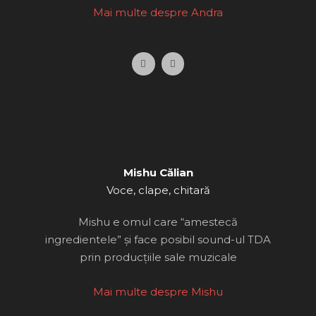
Mai multe despre Andra
F
I
a
n
c
s
e
t
b
a
o
g
o
r
k
a
m
Mishu Călian
Voce, clape, chitară
Mishu e omul care “amestecă
ingredientele” și face posibil sound-ul TDA
prin producțiile sale muzicale
Mai multe despre Mishu