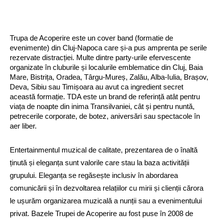
Trupa de Acoperire este un cover band (formatie de 
evenimente) din Cluj-Napoca care și-a pus amprenta pe serile 
rezervate distracției. Multe dintre party-urile efervescente 
organizate în cluburile și localurile emblematice din Cluj, Baia 
Mare, Bistrița, Oradea, Târgu-Mureș, Zalău, Alba-Iulia, Brașov, 
Deva, Sibiu sau Timișoara au avut ca ingredient secret 
această formație. TDA este un brand de referință atât pentru 
viața de noapte din inima Transilvaniei, cât și pentru nuntă, 
petrecerile corporate, de botez, aniversări sau spectacole în 
aer liber.
Entertainmentul muzical de calitate, prezentarea de o înaltă
ținută și eleganța sunt valorile care stau la baza activității
grupului. Eleganța se regăsește inclusiv în abordarea
comunicării și în dezvoltarea relațiilor cu mirii și clienții cărora
le ușurăm organizarea muzicală a nunții sau a evenimentului
privat.
Bazele Trupei de Acoperire au fost puse în 2008 de