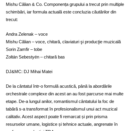
Mishu Călian & Co. Componența grupului a trecut prin multiple
schimbări, iar formula actuală este concluzia căutărilor din
trecut:
Andra Zelenak – voce
Mishu Călian – voce, chitară, claviaturi şi producţie muzicală
Sorin Zamfir – tobe
Zoltán Sebestyén – chitară bas
DJ&MC: DJ Mihai Matei
De la cântatul într-o formulă acustică, până la abordările 
orchestrale complexe din acest an au fost parcurse mai multe 
etape. De-a lungul anilor, romantismul cântatului la foc de 
tabără s-a transformat în profesionalismul unui act muzical 
calitativ. Acest aspect poate fi remarcat și prin prisma 
resurselor umane, logistice și tehnice actuale, angrenate în 