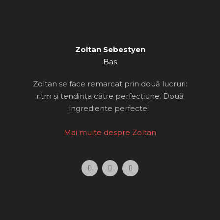
o
o
k
Zoltan Sebestyen
Bas
Zoltan se face remarcat prin două lucruri:
ritm și tendința către perfecțiune. Două
ingrediente perfecte!
Mai multe despre Zoltan
F
I
W
a
n
o
c
s
r
e
t
d
b
a
P
o
g
r
o
r
e
k
a
s
m
s