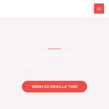
Skip
MAI
to
ME
content
Trupa de Acoperire
Ingredientul secret al petrecerii tale
VENIM CU DRAG LA TINE!