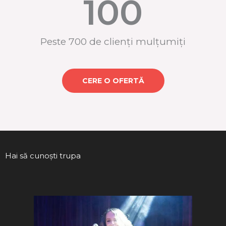
100
Peste 700 de clienți mulțumiți
CERE O OFERTĂ
Hai să cunoști trupa