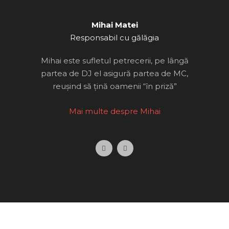
Mihai Matei
Responsabil cu gălăgia
Mihai este sufletul petrecerii, pe lângă
partea de DJ el asigură partea de MC,
reușind să țină oamenii “în priză”
Mai
multe despre Mihai
F
I
a
n
c
s
e
t
b
a
o
g
o
r
k
a
m