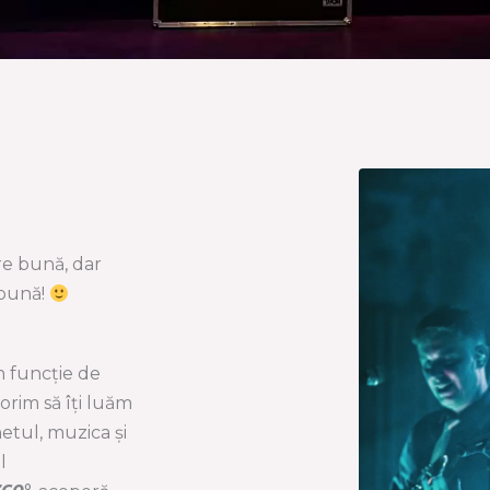
e bună, dar
 bună!
în funcție de
orim să îți luăm
netul, muzica și
l