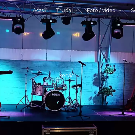
Acasă
Trupa
Foto / Video
S
servicii