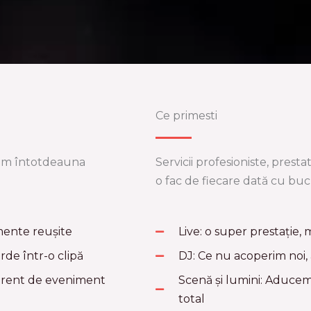
Ce primesti
nem întotdeauna
Servicii profesioniste, prest
o fac de fiecare dată cu buc
mente reușite
Live: o super prestație
rde într-o clipă
DJ: Ce nu acoperim noi,
erent de eveniment
Scenă și lumini: Aduce
total