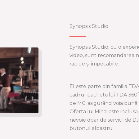
Synopsis Studio
Synopsis Studio, cu o exper
video, sunt recomandarea noas
rapide și impecabile.
El este parte din familia TDA
cadrul pachetului TDA 360°. 
de MC, asigurând voia bună 
Oferta lui Mihai este inclus
nevoie doar de servicii de DJ
butonul albastru.