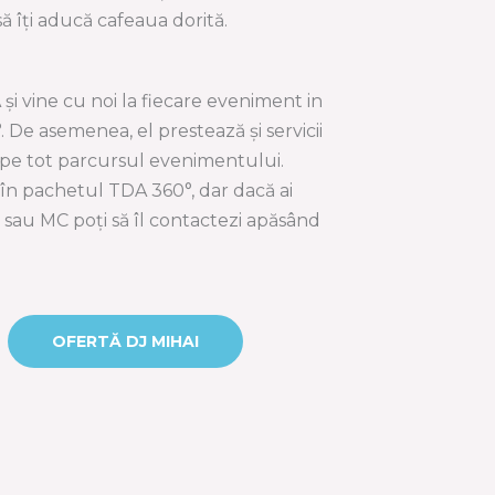
să îți aducă cafeaua dorită.
 și vine cu noi la fiecare eveniment in
De asemenea, el prestează și servicii
pe tot parcursul evenimentului.
ă în pachetul TDA 360°, dar dacă ai
J sau MC poți să îl contactezi apăsând
OFERTĂ DJ MIHAI