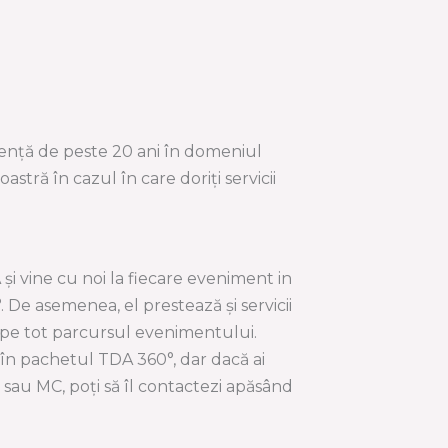
iență de peste 20 ani în domeniul
tră în cazul în care doriți servicii
 și vine cu noi la fiecare eveniment in
De asemenea, el prestează și servicii
pe tot parcursul evenimentului.
ă în pachetul TDA 360°, dar dacă ai
 sau MC, poți să îl contactezi apăsând