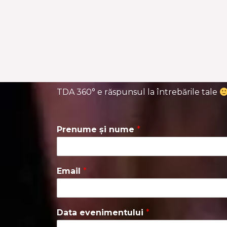
TDA 360° e răspunsul la întrebările tale
Prenume și nume
*
Email
*
Data evenimentului
*