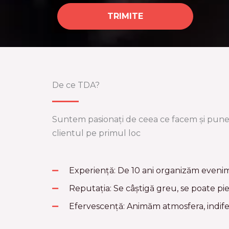
TRIMITE
De ce TDA?
Suntem pasionați de ceea ce facem și pu
clientul pe primul loc
Experiență: De 10 ani organizăm eveni
Reputația: Se câștigă greu, se poate pie
Efervescență: Animăm atmosfera, indif