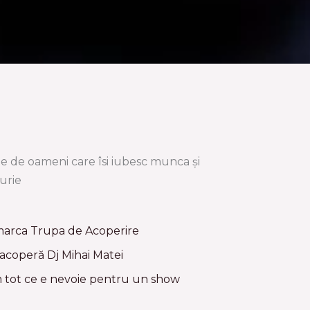
ate de oameni care îsi iubesc munca și
urie
, marca Trupa de Acoperire
 acoperă Dj Mihai Matei
m tot ce e nevoie pentru un show