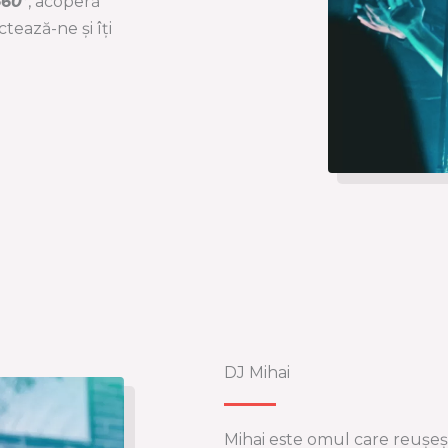
360
°, acoperă
tează-ne și îți
DJ Mihai
Mihai este omul care reușeșt