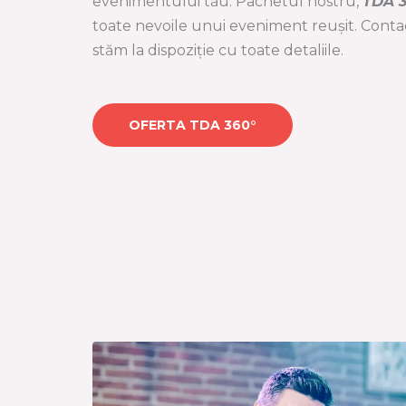
evenimentului tău. Pachetul nostru,
TDA 
toate nevoile unui eveniment reușit. Contac
stăm la dispoziție cu toate detaliile.
OFERTA TDA 360°